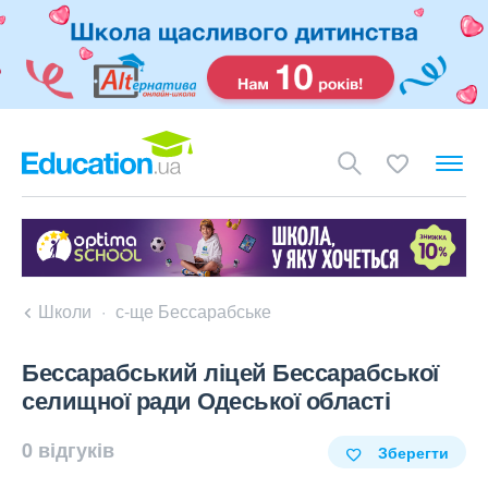
Школи
с-ще Бессарабське
Бессарабський ліцей Бессарабської
селищної ради Одеської області
0 відгуків
Зберегти