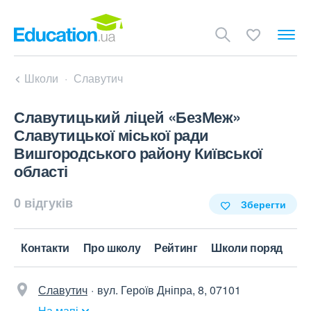
Школи
Славутич
Славутицький ліцей «БезМеж»
Славутицької міської ради
Вишгородського району Київської
області
0 відгуків
Зберегти
Контакти
Про школу
Рейтинг
Школи поряд
Славутич
вул. Героїв Дніпра, 8, 07101
На мапі