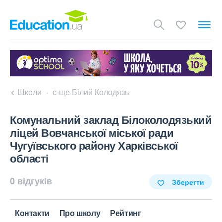
Школи
с-ще Білий Колодязь
Комунальний заклад Білоколодязький
ліцей Вовчанської міської ради
Чугуївського району Харківської
області
0 відгуків
Зберегти
Контакти
Про школу
Рейтинг