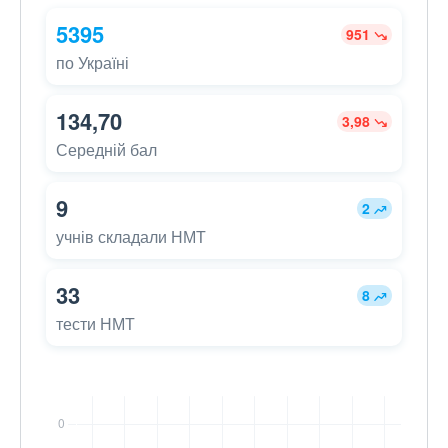
5395
951
по Україні
134,70
3,98
Середній бал
9
2
учнів складали НМТ
33
8
тести НМТ