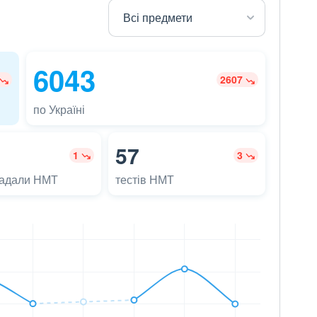
6043
2607
по Україні
57
1
3
ладали НМТ
тестів НМТ