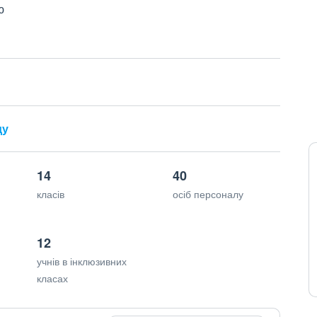
ю
ду
14
40
класів
осіб персоналу
12
учнів в інклюзивних
класах