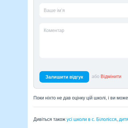
Ваше ім’я
Коментар
або
Відмінити
Залишити відгук
Поки ніхто не дав оцінку цій школі, і ви мо
Дивіться також
усі школи в с. Білолісся
,
дитя