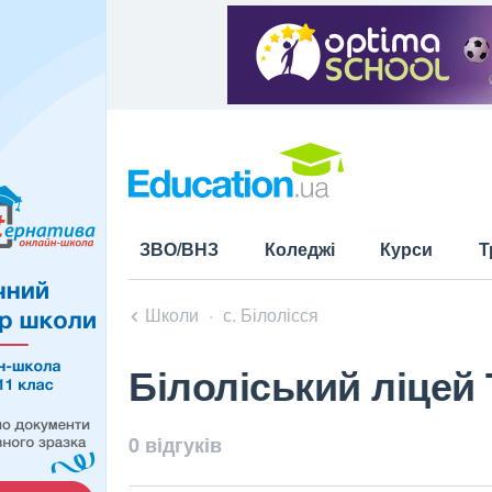
ЗВО/ВНЗ
Коледжі
Курси
Т
Школи
с. Білолісся
Білоліський ліцей
0 відгуків