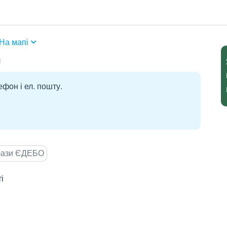
На мапі
ч
ефон і ел. пошту.
 бази ЄДЕБО
і