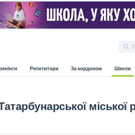
ренінги
Репетитори
За кордоном
Школи
(current)
 Татарбунарської міської 