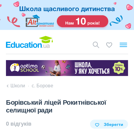
Школи
с. Борове
Борівський ліцей Рокитнівської
селищної ради
0 відгуків
Зберегти