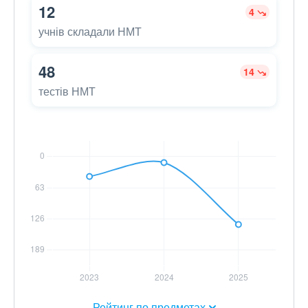
12
4
учнів складали НМТ
48
14
тестів НМТ
Рейтинг по предметах