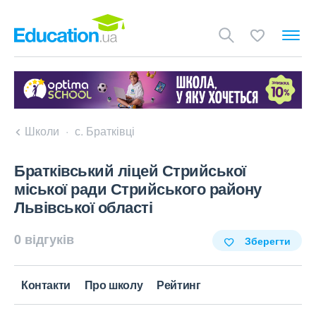
Школи
с. Братківці
Братківський ліцей Стрийської
міської ради Стрийського району
Львівської області
0 відгуків
Зберегти
Контакти
Про школу
Рейтинг