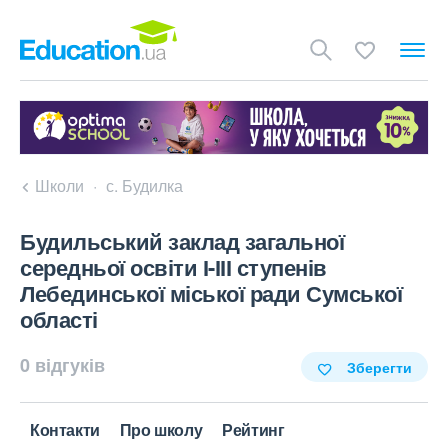
Школи
с. Будилка
Будильський заклад загальної
середньої освіти І-ІІІ ступенів
Лебединської міської ради Сумської
області
0 відгуків
Зберегти
Контакти
Про школу
Рейтинг