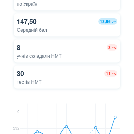
по Україні
147,50
13,96
Середній бал
8
3
учнів складали НМТ
30
11
тестів НМТ