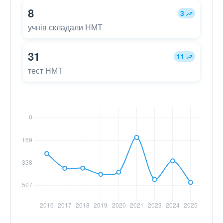
8
3
учнів складали НМТ
31
11
тест НМТ