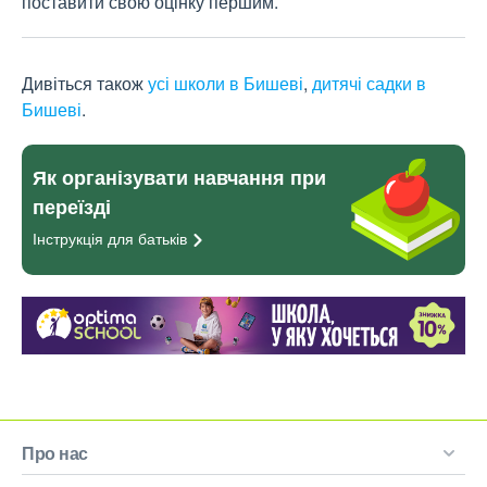
поставити свою оцінку першим.
Дивіться також
усі школи в Бишеві
,
дитячі садки в
Бишеві
.
Як організувати навчання при
переїзді
Інструкція для
батьків
Про нас