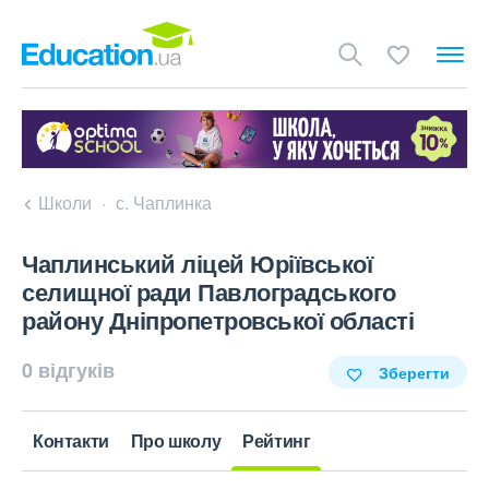
Школи
с. Чаплинка
Чаплинський ліцей Юріївської
селищної ради Павлоградського
району Дніпропетровської області
0 відгуків
Зберегти
Контакти
Про школу
Рейтинг