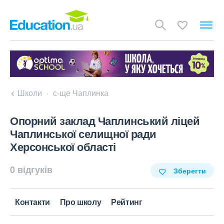
Школи
с-ще Чаплинка
Опорний заклад Чаплинський ліцей
Чаплинської селищної ради
Херсонської області
0 відгуків
Зберегти
Контакти
Про школу
Рейтинг