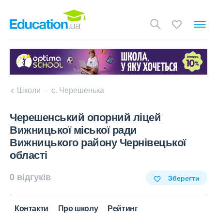
Школи
с. Черешенька
Черешенський опорний ліцей
Вижницької міської ради
Вижницького району Чернівецької
області
0 відгуків
Зберегти
Контакти
Про школу
Рейтинг