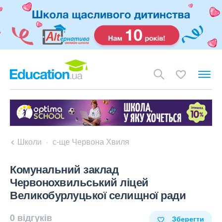
Школи
с-ще Червона Хвиля
Комунальний заклад
Червонохвильський ліцей
Великобурлуцької селищної ради
0 відгуків
Зберегти