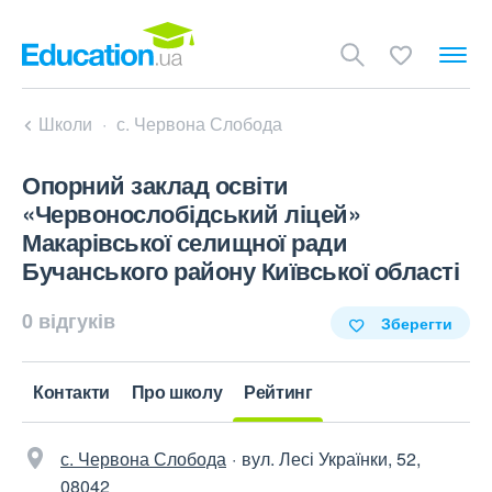
Школи
с. Червона Слобода
Опорний заклад освіти
«Червонослобідський ліцей»
Макарівської селищної ради
Бучанського району Київської області
0 відгуків
Зберегти
Контакти
Про школу
Рейтинг
с. Червона Слобода
вул. Лесі Українки, 52,
08042