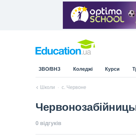
ЗВО/ВНЗ
Коледжі
Курси
Т
Школи
с. Червоне
Червонозабійницьк
0 відгуків