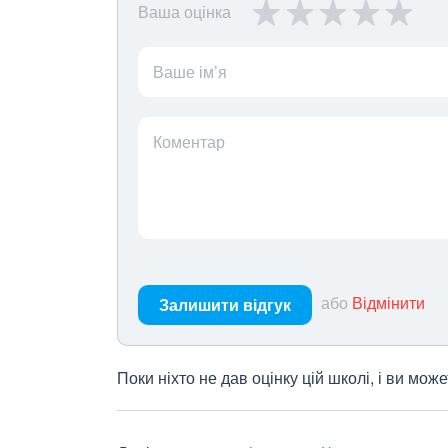
Ваша оцінка
Ваше ім’я
Коментар
або
Відмінити
Залишити відгук
Поки ніхто не дав оцінку цій школі, і ви мо