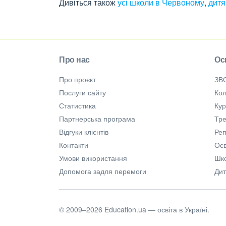
Дивіться також
усі школи в Червоному
,
дитя
Про нас
Ос
Про проєкт
ЗВ
Послуги сайту
Кол
Статистика
Ку
Партнерська програма
Тре
Відгуки клієнтів
Ре
Контакти
Осв
Умови використання
Шк
Допомога задля перемоги
Дит
© 2009–2026 Education.ua — освіта в Україні.