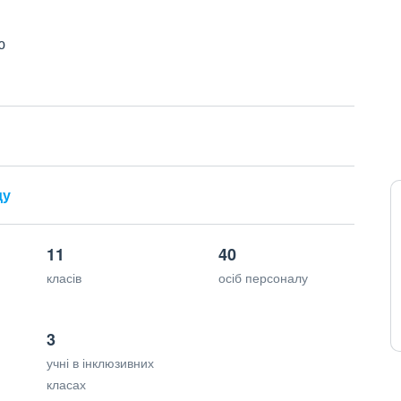
ю
ду
11
40
класів
осіб персоналу
3
учні в інклюзивних
класах