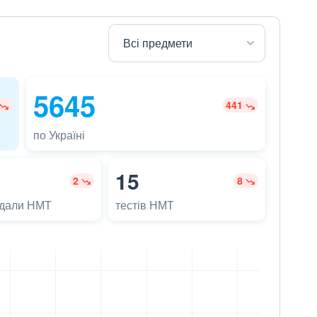
5645
441
по Україні
15
2
8
адали НМТ
тестів НМТ