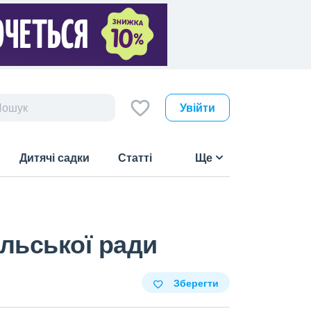
Увійти
Дитячі садки
Статті
Ще
льської ради
Зберегти