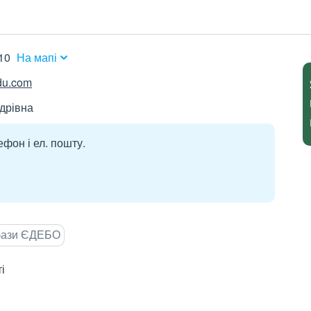
10
На мапі
du.com
дрівна
ефон і ел. пошту.
 бази ЄДЕБО
і