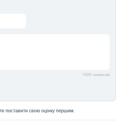
1000
символів
жете поставити свою оцінку першим.