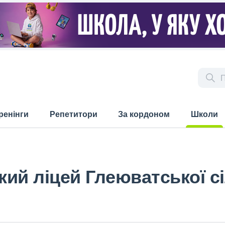
ренінги
Репетитори
За кордоном
Школи
(current)
ий ліцей Глеюватської сі