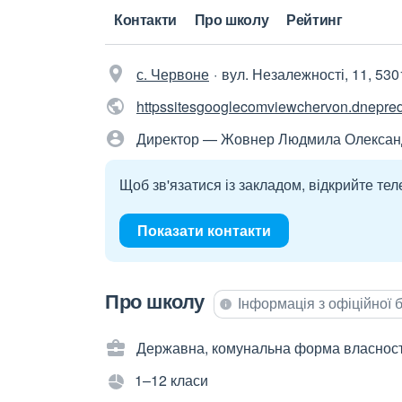
Контакти
Про школу
Рейтинг
с. Червоне
вул. Незалежності, 11, 530
httpssitesgooglecomviewchervon.dnepre
Директор — Жовнер Людмила Олексан
Щоб зв'язатися із закладом, відкрийте тел
Показати контакти
Про школу
Інформація з офіційної
Державна, комунальна форма власност
1–12 класи