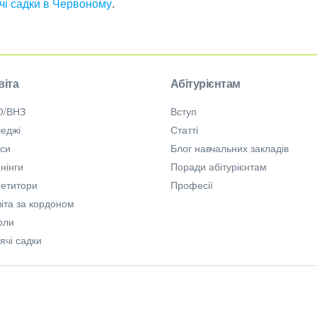
чі садки в Червоному
.
віта
Абітурієнтам
О/ВНЗ
Вступ
еджі
Статті
рси
Блог навчальних закладів
нінги
Поради абітурієнтам
петитори
Професії
іта за кордоном
оли
ячі садки