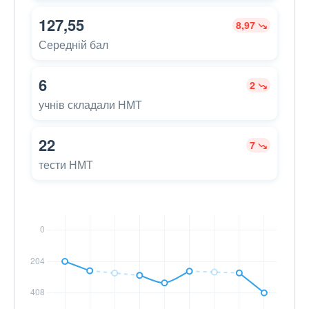
127,55
8,97
Середній бал
6
2
учнів складали НМТ
22
7
тести НМТ