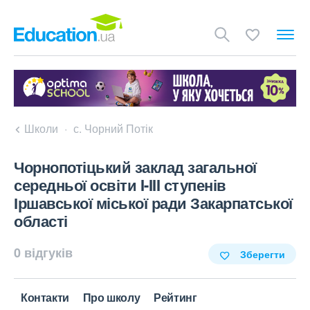
Школи
с. Чорний Потік
Чорнопотіцький заклад загальної
середньої освіти I-III ступенів
Іршавської міської ради Закарпатської
області
0 відгуків
Зберегти
Контакти
Про школу
Рейтинг