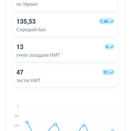
по Україні
135,53
1,46
Середній бал
13
6
учнів складали НМТ
47
21
тестів НМТ