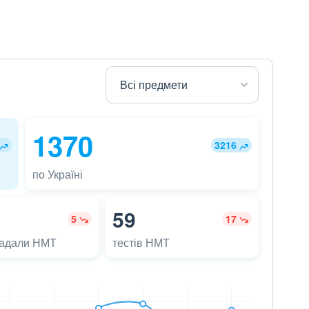
1370
3216
по Україні
59
5
17
ладали НМТ
тестів НМТ