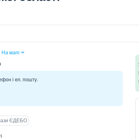
На мапі
ч
ефон і ел. пошту.
 бази ЄДЕБО
і