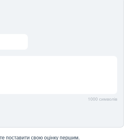
1000
символів
жете поставити свою оцінку першим.