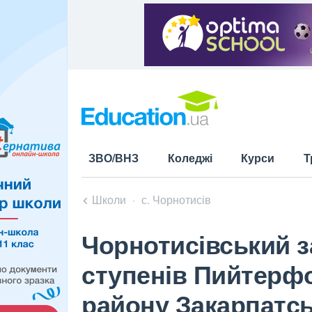
ЗВО/ВНЗ
Коледжі
Курси
Т
Школи
с. Чорнотисів
Чорнотисівський за
ступенів Пийтерфо
району Закарпатсь