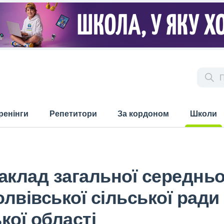
ренінги
Репетитори
За кордоном
Школи
(current)
клад загальної середньої о
лвівської сільської ради
кої області