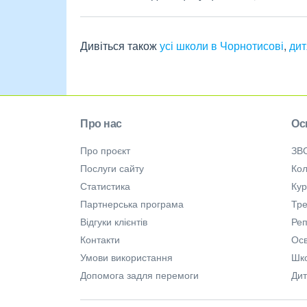
Дивіться також
усі школи в Чорнотисові
,
дит
Про нас
Ос
Про проєкт
ЗВ
Послуги сайту
Кол
Статистика
Ку
Партнерська програма
Тре
Відгуки клієнтів
Ре
Контакти
Осв
Умови використання
Шк
Допомога задля перемоги
Дит