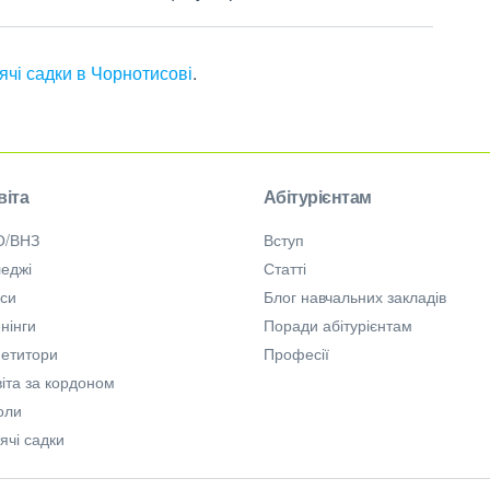
ячі садки в Чорнотисові
.
віта
Абітурієнтам
О/ВНЗ
Вступ
еджі
Статті
рси
Блог навчальних закладів
нінги
Поради абітурієнтам
петитори
Професії
іта за кордоном
оли
ячі садки