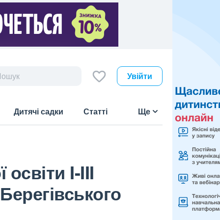
Увійти
Дитячі садки
Статті
Ще
світи I-III
 Берегівського