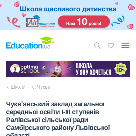
Школи
с. Чуква
Чукв'янський заклад загальної
середньої освіти І-ІІІ ступенів
Ралівської сільської ради
Самбірського району Львівської
області