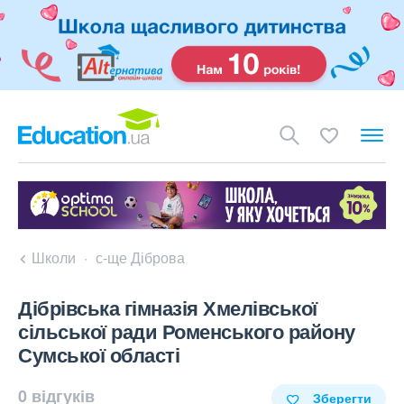
Школи
с-ще Діброва
Дібрівська гімназія Хмелівської
сільської ради Роменського району
Сумської області
0 відгуків
Зберегти