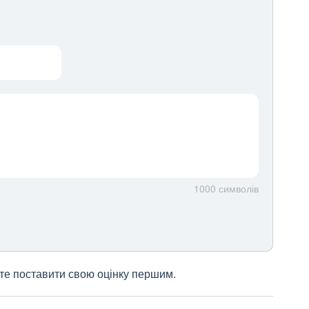
1000
символів
жете поставити свою оцінку першим.