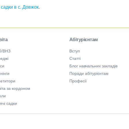
 садки в с. Довжок
.
віта
Абітурієнтам
О/ВНЗ
Вступ
еджі
Статті
рси
Блог навчальних закладів
нінги
Поради абітурієнтам
петитори
Професії
іта за кордоном
оли
ячі садки