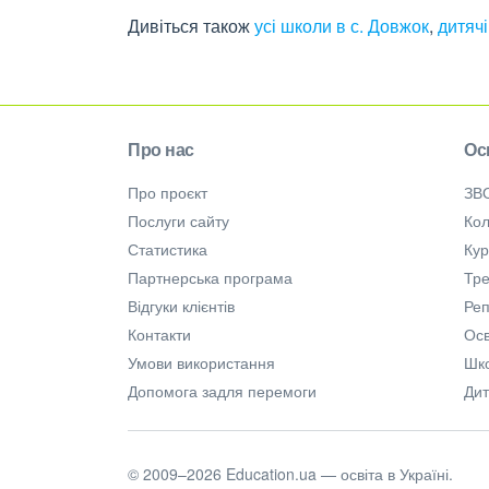
Дивіться також
усі школи в с. Довжок
,
дитячі
Про нас
Ос
Про проєкт
ЗВ
Послуги сайту
Кол
Статистика
Ку
Партнерська програма
Тре
Відгуки клієнтів
Ре
Контакти
Осв
Умови використання
Шк
Допомога задля перемоги
Дит
© 2009–2026 Education.ua — освіта в Україні.