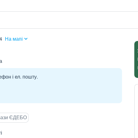
4
На мапі
а
ефон і ел. пошту.
 бази ЄДЕБО
і