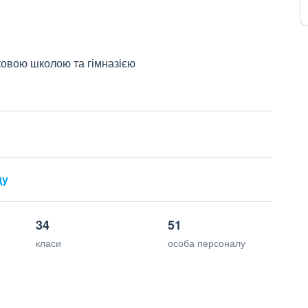
ковою школою та гімназією
ду
34
51
класи
особа персоналу