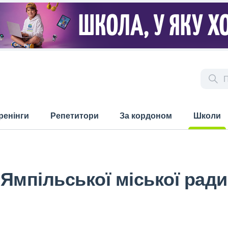
ренінги
Репетитори
За кордоном
Школи
(current)
Ямпільської міської ради