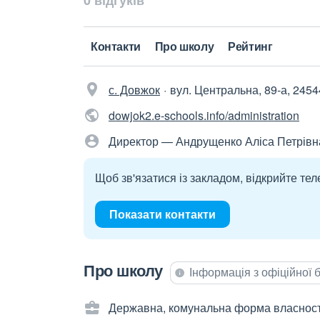
0 відгуків
Контакти
Про школу
Рейтинг
с. Довжок
вул. Центральна, 89-а, 2454
dowjok2.e-schools.info/administration
Директор — Андрущенко Аліса Петрівн
Щоб зв'язатися із закладом, відкрийте тел
Показати контакти
Про школу
Інформація з офіційної
Державна, комунальна форма власност