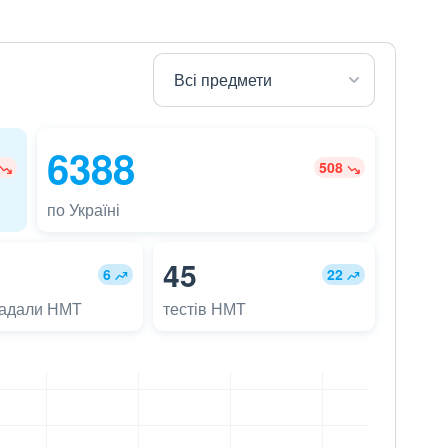
6388
508
по Україні
45
6
22
ладали НМТ
тестів НМТ