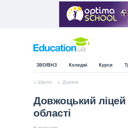
ЗВО/ВНЗ
Коледжі
Курси
Т
Школи
с. Довжок
Довжоцький ліцей 
області