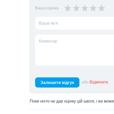
Ваша оцінка
Ваше ім’я
Коментар
або
Відмінити
Залишити відгук
Поки ніхто не дав оцінку цій школі, і ви мо