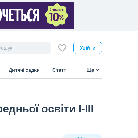
Увійти
Дитячі садки
Статті
Ще
ньої освіти І-ІІІ