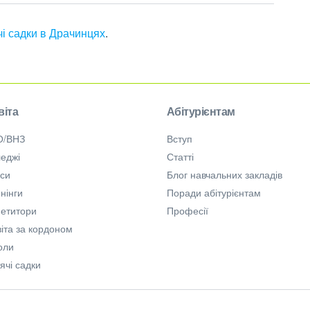
чі садки в Драчинцях
.
віта
Абітурієнтам
О/ВНЗ
Вступ
еджі
Статті
рси
Блог навчальних закладів
нінги
Поради абітурієнтам
петитори
Професії
іта за кордоном
оли
ячі садки