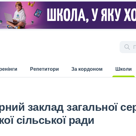
ренінги
Репетитори
За кордоном
Школи
(current)
ий заклад загальної серед
ої сільської ради