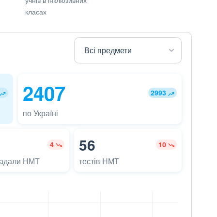
класах
2407
2993
по Україні
56
4
10
ладали НМТ
тестів НМТ