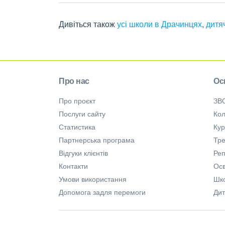
Дивіться також
усі школи в Драчинцях
,
дитя
Про нас
Ос
Про проєкт
ЗВ
Послуги сайту
Кол
Статистика
Ку
Партнерська програма
Тре
Відгуки клієнтів
Ре
Контакти
Осв
Умови використання
Шк
Допомога задля перемоги
Дит