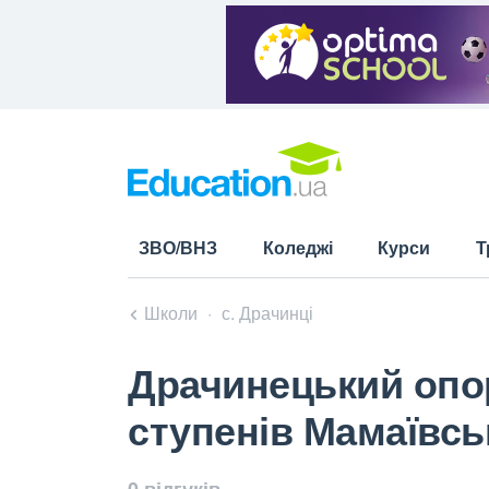
ЗВО/ВНЗ
Коледжі
Курси
Т
Школи
с. Драчинці
Драчинецький опорн
ступенів Мамаївськ