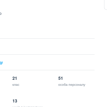
ю
ду
21
51
клас
особа персоналу
13
учнів в інклюзивних