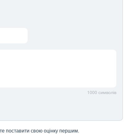
1000
символів
жете поставити свою оцінку першим.