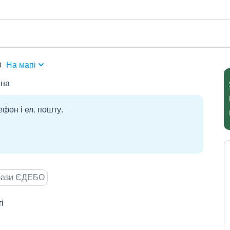
3
На мапі
вна
ефон і ел. пошту.
 бази ЄДЕБО
і