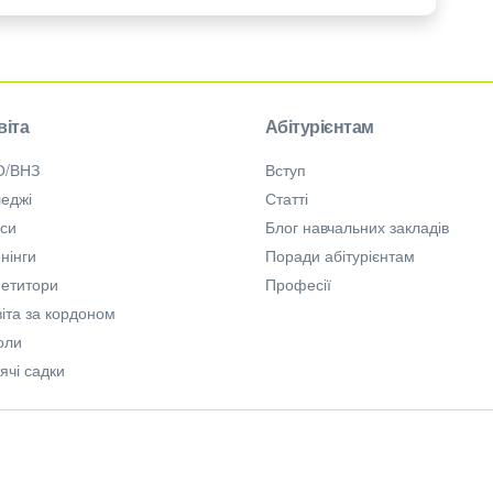
віта
Абітурієнтам
О/ВНЗ
Вступ
еджі
Статті
рси
Блог навчальних закладів
нінги
Поради абітурієнтам
петитори
Професії
іта за кордоном
оли
ячі садки