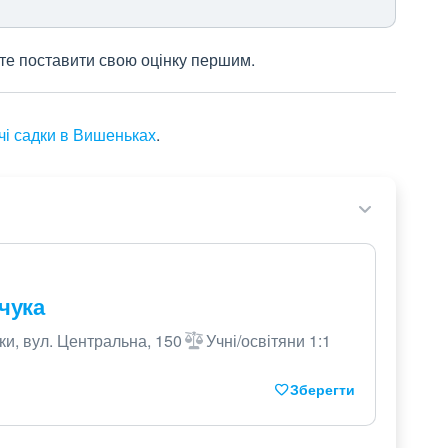
жете поставити свою оцінку першим.
чі садки в Вишеньках
.
чука
и, вул. Центральна, 150
Учні/освітяни 1:1
Зберегти