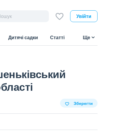
Увійти
Дитячі садки
Статті
Ще
шеньківський
бласті
Зберегти