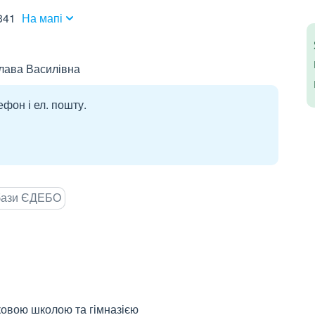
341
На мапі
лава Василівна
ефон і ел. пошту.
 бази ЄДЕБО
ковою школою та гімназією