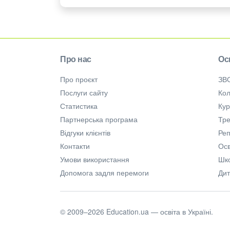
Про нас
Ос
Про проєкт
ЗВ
Послуги сайту
Кол
Статистика
Ку
Партнерська програма
Тре
Відгуки клієнтів
Ре
Контакти
Осв
Умови використання
Шк
Допомога задля перемоги
Дит
© 2009–2026 Education.ua — освіта в Україні.