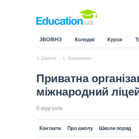
ЗВО/ВНЗ
Коледжі
Курси
Т
Школи
с. Вишеньки
Приватна організа
міжнародний ліцей
0 відгуків
Контакти
Про школу
Школи поряд