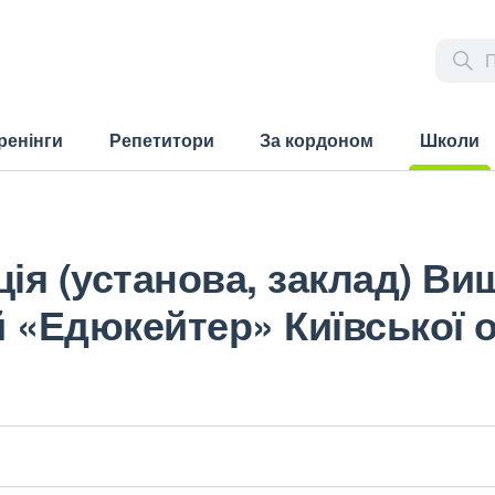
ренінги
Репетитори
За кордоном
Школи
(current)
ція (установа, заклад) Ви
 «Едюкейтер» Київської о