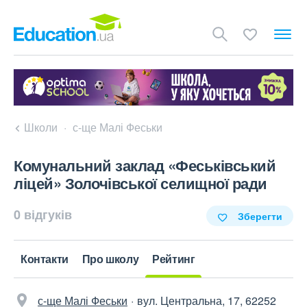
Школи
с-ще Малі Феськи
Комунальний заклад «Феськівський
ліцей» Золочівської селищної ради
0 відгуків
Зберегти
Контакти
Про школу
Рейтинг
с-ще Малі Феськи
вул. Центральна, 17, 62252