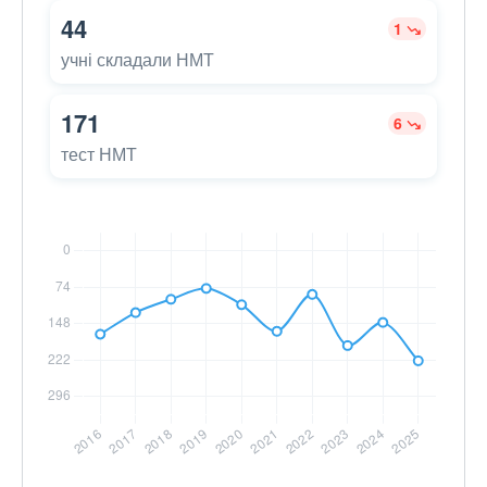
44
1
учні складали НМТ
171
6
тест НМТ