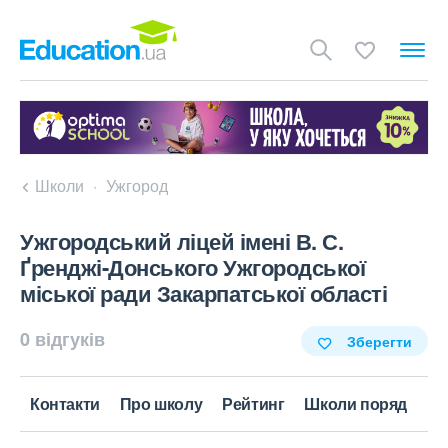
Школи
Ужгород
Ужгородський ліцей імені В. С.
Ґренджі-Донського Ужгородської
міської ради Закарпатської області
0 відгуків
Зберегти
Контакти
Про школу
Рейтинг
Школи поряд