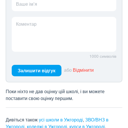
Ваше ім’я
Коментар
1000
символів
або
Відмінити
Залишити відгук
Поки ніхто не дав оцінку цій школі, і ви можете
поставити свою оцінку першим.
Дивіться також
усі школи в Ужгороді
,
ЗВО/ВНЗ в
Ужгороді
,
коледжі в Ужгороді
,
курси в Ужгороді
,