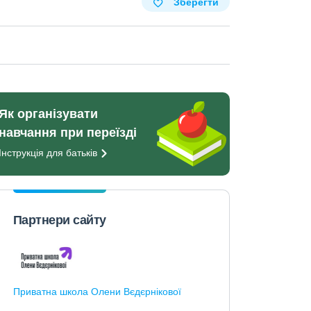
Зберегти
Як організувати
навчання при переїзді
Інструкція для
батьків
Партнери сайту
Приватна школа Олени Вєдєрнікової