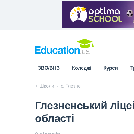
ЗВО/ВНЗ
Коледжі
Курси
Т
Школи
с. Глезне
Глезненський ліц
області