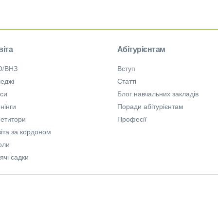
віта
Абітурієнтам
О/ВНЗ
Вступ
еджі
Статті
рси
Блог навчальних закладів
нінги
Поради абітурієнтам
петитори
Професії
іта за кордоном
оли
ячі садки