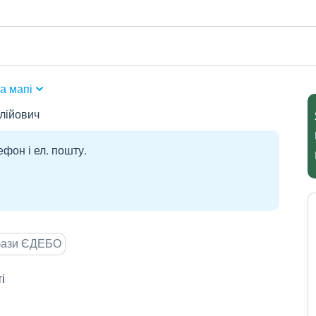
а мапі
лійович
ефон і ел. пошту.
 бази ЄДЕБО
і