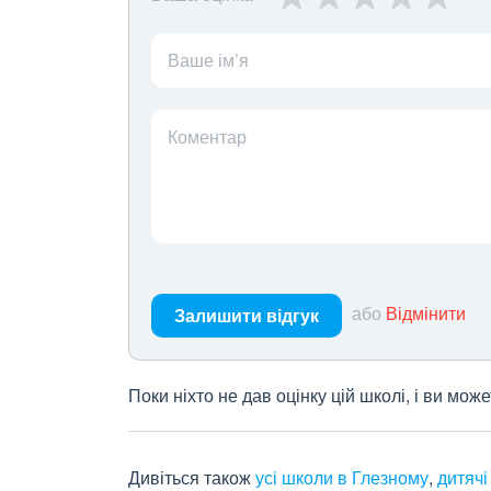
Ваше ім’я
Коментар
або
Відмінити
Залишити відгук
Поки ніхто не дав оцінку цій школі, і ви мо
Дивіться також
усі школи в Глезному
,
дитячі