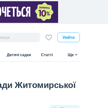
Увійти
Дитячі садки
Статті
Ще
ради Житомирської