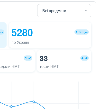
5280
1095
по Україні
33
1
4
ладали НМТ
тести НМТ