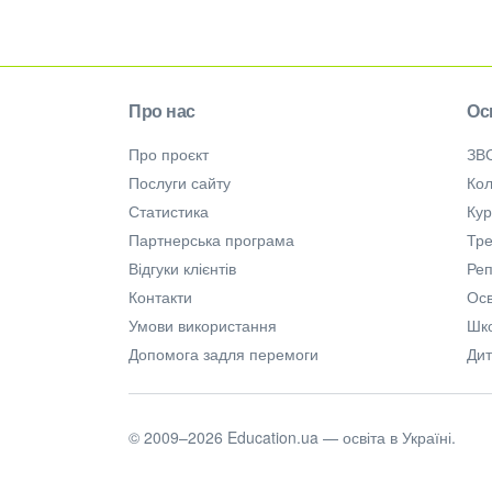
Про нас
Ос
Про проєкт
ЗВ
Послуги сайту
Кол
Статистика
Ку
Партнерська програма
Тре
Відгуки клієнтів
Ре
Контакти
Осв
Умови використання
Шк
Допомога задля перемоги
Дит
© 2009–2026 Education.ua — освіта в Україні.