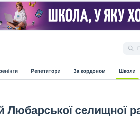
ренінги
Репетитори
За кордоном
Школи
(current)
ей Любарської селищної 