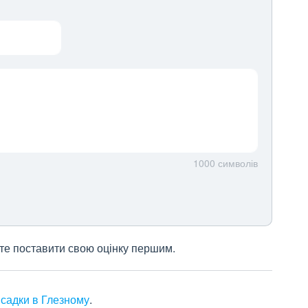
1000
символів
жете поставити свою оцінку першим.
 садки в Глезному
.