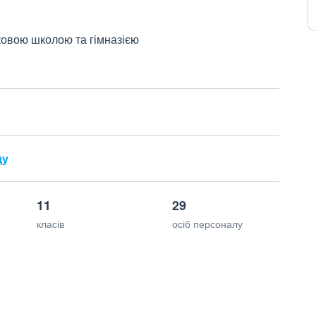
ковою школою та гімназією
ду
11
29
класів
осіб персоналу