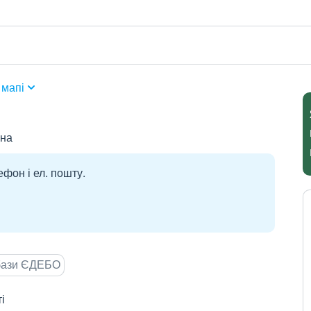
 мапі
вна
ефон і ел. пошту.
 бази ЄДЕБО
і