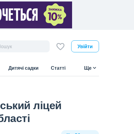
Увійти
Дитячі садки
Статті
Ще
нський ліцей
бласті