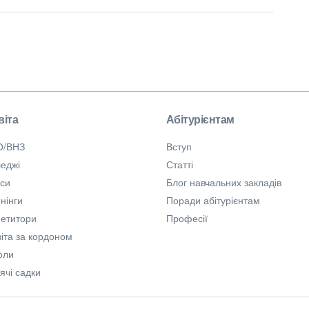
віта
Абітурієнтам
О/ВНЗ
Вступ
еджі
Статті
рси
Блог навчальних закладів
нінги
Поради абітурієнтам
петитори
Професії
іта за кордоном
оли
ячі садки