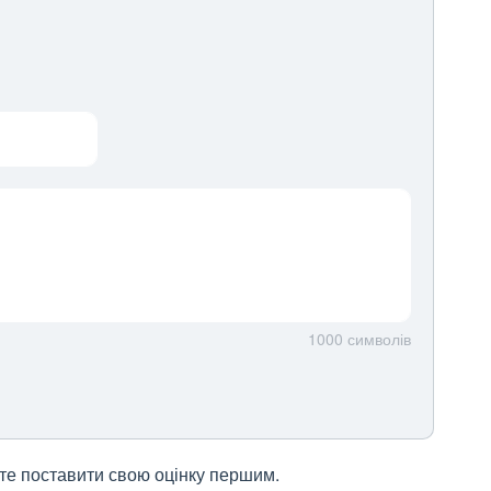
1000
символів
жете поставити свою оцінку першим.