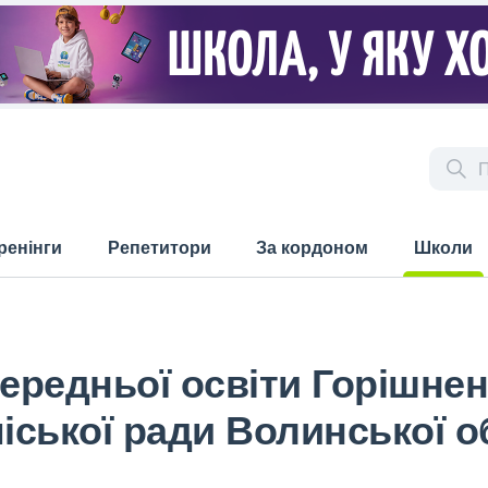
ренінги
Репетитори
За кордоном
Школи
(current)
середньої освіти Горішне
іської ради Волинської о