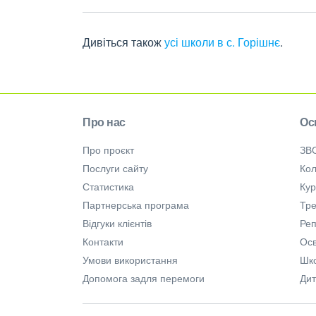
Дивіться також
усі школи в с. Горішнє
.
Про нас
Ос
Про проєкт
ЗВ
Послуги сайту
Кол
Статистика
Ку
Партнерська програма
Тре
Відгуки клієнтів
Ре
Контакти
Осв
Умови використання
Шк
Допомога задля перемоги
Дит