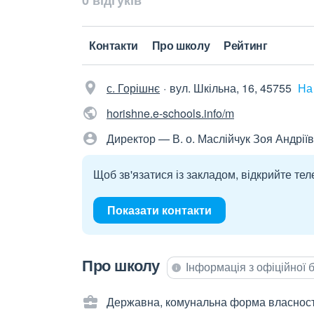
0 відгуків
Контакти
Про школу
Рейтинг
с. Горішнє
вул. Шкільна, 16, 45755
На
horishne.e-schools.info/m
Директор — В. о. Маслійчук Зоя Андрії
Щоб зв'язатися із закладом, відкрийте тел
Показати контакти
Про школу
Інформація з офіційної
Державна, комунальна форма власност