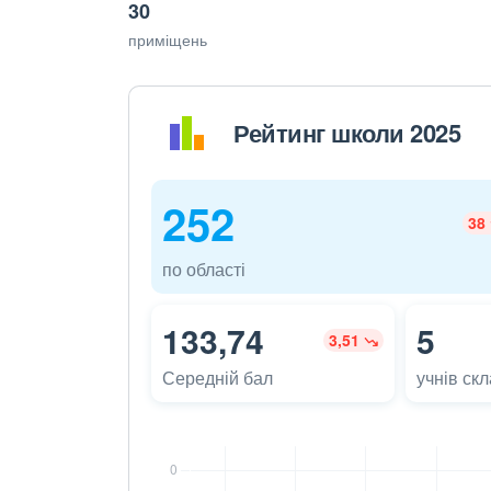
30
приміщень
Рейтинг школи 2025
252
38
по області
133,74
5
3,51
Середній бал
учнів ск