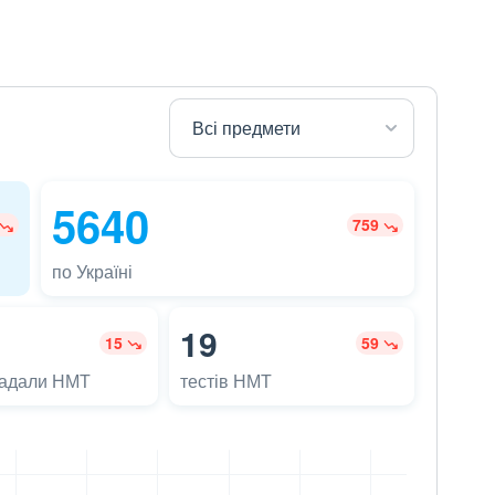
5640
759
по Україні
19
15
59
ладали НМТ
тестів НМТ