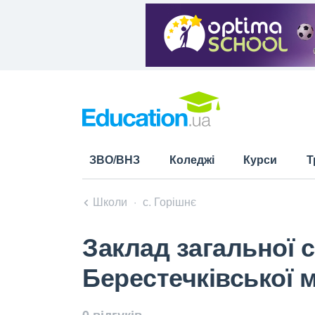
ЗВО/ВНЗ
Коледжі
Курси
Т
Школи
с. Горішнє
Заклад загальної 
Берестечківської м