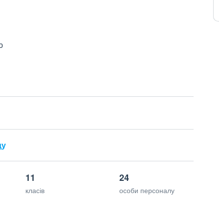
ю
ду
11
24
класів
особи персоналу