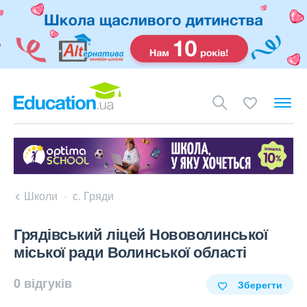
Школи
с. Гряди
Грядівський ліцей Нововолинської
міської ради Волинської області
0 відгуків
Зберегти