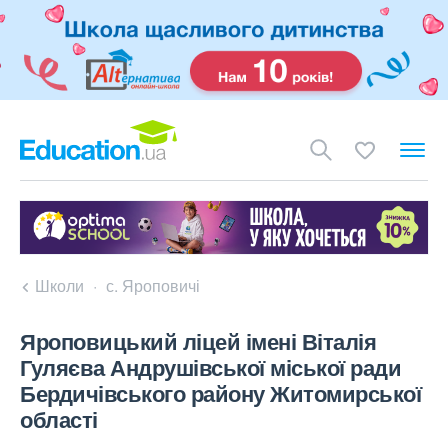
Школи
с. Яроповичі
Яроповицький ліцей імені Віталія
Гуляєва Андрушівської міської ради
Бердичівського району Житомирської
області