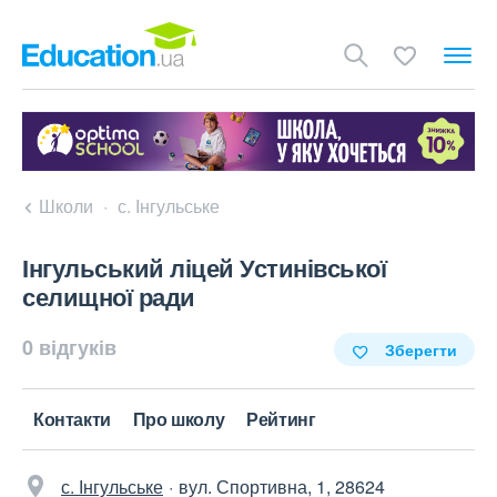
Школи
с. Інгульське
Інгульський ліцей Устинівської
селищної ради
0 відгуків
Зберегти
Контакти
Про школу
Рейтинг
с. Інгульське
вул. Спортивна, 1, 28624