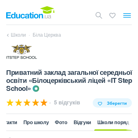
Школи
Біла Церква
Приватний заклад загальної середньої
освіти «Білоцерківський ліцей «IT Step
School»
5 відгуків
Зберегти
онтакти
Про школу
Фото
Відгуки
Школи поряд