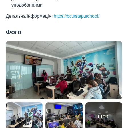
уподобаннями.
Детальна інформація:
https://bc.itstep.school/
Фото
Ще 5