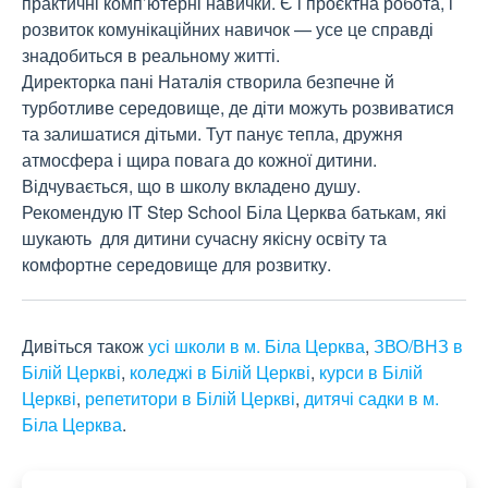
практичні комп’ютерні навички. Є і проєктна робота, і 
розвиток комунікаційних навичок — усе це справді 
знадобиться в реальному житті.

Директорка пані Наталія створила безпечне й 
турботливе середовище, де діти можуть розвиватися 
та залишатися дітьми. Тут панує тепла, дружня 
атмосфера і щира повага до кожної дитини. 
Відчувається, що в школу вкладено душу.

Рекомендую IT Step School Біла Церква батькам, які 
шукають  для дитини сучасну якісну освіту та 
комфортне середовище для розвитку.
Дивіться також
усі школи в м. Біла Церква
,
ЗВО/ВНЗ в
Білій Церкві
,
коледжі в Білій Церкві
,
курси в Білій
Церкві
,
репетитори в Білій Церкві
,
дитячі садки в м.
Біла Церква
.