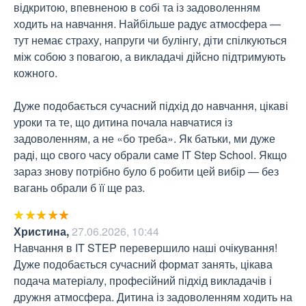
відкритою, впевненою в собі та із задоволенням 
ходить на навчання. Найбільше радує атмосфера — 
тут немає страху, напруги чи булінгу, діти спілкуються 
між собою з повагою, а викладачі дійсно підтримують 
кожного.

Дуже подобається сучасний підхід до навчання, цікаві 
уроки та те, що дитина почала навчатися із 
задоволенням, а не «бо треба». Як батьки, ми дуже 
раді, що свого часу обрали саме IT Step School. Якщо 
зараз знову потрібно було б робити цей вибір — без 
вагань обрали б її ще раз.
Христина
,
27.06.2026, 10:44
Навчання в IT STEP перевершило наші очікування! 
Дуже подобається сучасний формат занять, цікава 
подача матеріалу, професійний підхід викладачів і 
дружня атмосфера. Дитина із задоволенням ходить на 