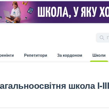
ренінги
Репетитори
За кордоном
Школи
(current)
агальноосвітня школа I-II