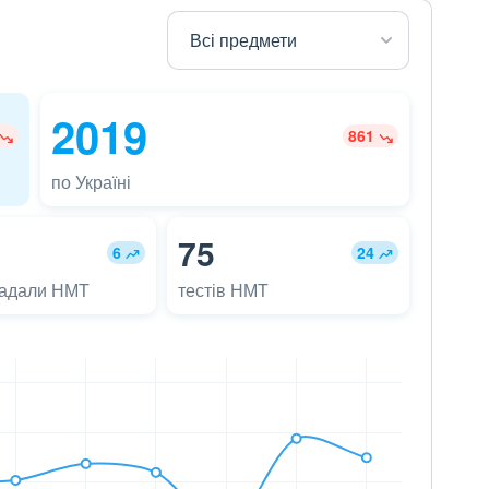
2019
861
по Україні
75
6
24
ладали НМТ
тестів НМТ