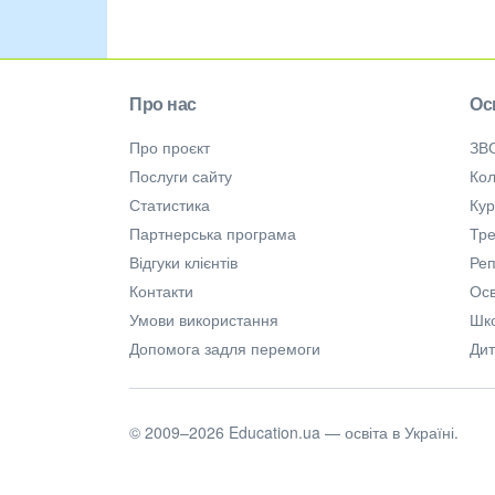
Про нас
Ос
Про проєкт
ЗВ
Послуги сайту
Кол
Статистика
Ку
Партнерська програма
Тре
Відгуки клієнтів
Ре
Контакти
Осв
Умови використання
Шк
Допомога задля перемоги
Дит
© 2009–2026 Education.ua — освіта в Україні.