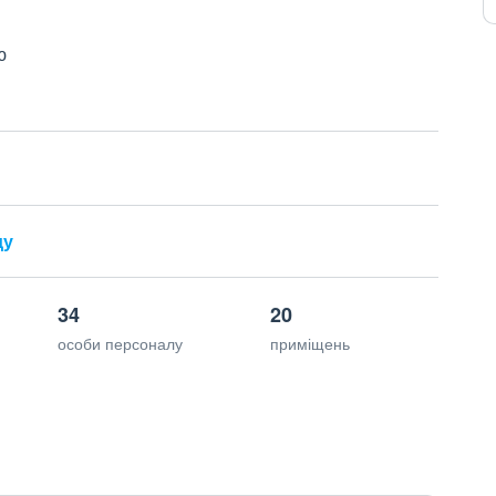
ю
ду
34
20
особи персоналу
приміщень