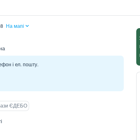
48
На мапі
на
ефон і ел. пошту.
 бази ЄДЕБО
і