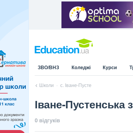
ЗВО/ВНЗ
Коледжі
Курси
Т
Школи
с. Іване-Пусте
Іване-Пустенська з
0 відгуків