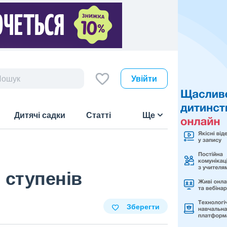
Увійти
Дитячі садки
Статті
Ще
I ступенів
Зберегти