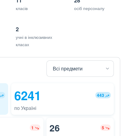
11
28
класів
осіб персоналу
2
учні в інклюзивних
класах
6241
443
по Україні
26
1
5