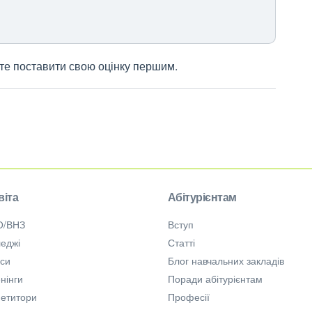
жете поставити свою оцінку першим.
віта
Абітурієнтам
О/ВНЗ
Вступ
еджі
Статті
рси
Блог навчальних закладів
нінги
Поради абітурієнтам
петитори
Професії