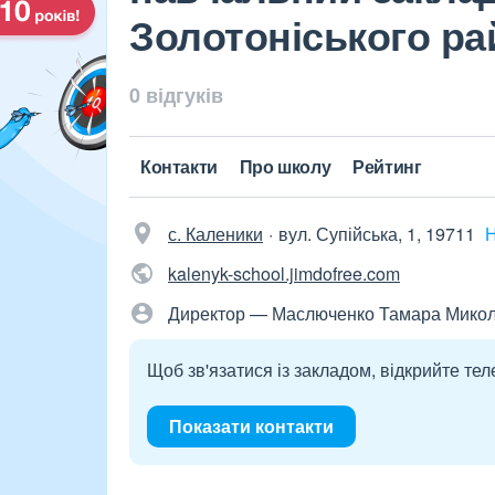
Золотоніського ра
0 відгуків
Контакти
Про школу
Рейтинг
с. Каленики
вул. Супійська, 1, 19711
Н
kalenyk-school.jimdofree.com
Директор — Маслюченко Тамара Микол
Щоб зв'язатися із закладом, відкрийте тел
Показати контакти