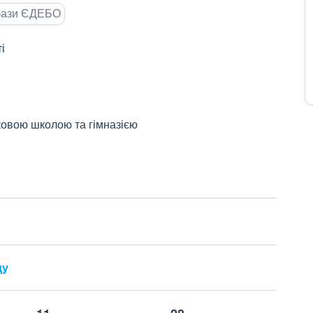
 бази ЄДЕБО
і
ковою школою та гімназією
ду