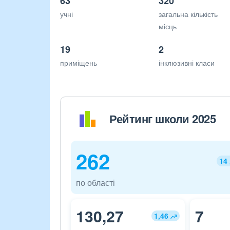
63
320
учні
загальна кількість
місць
19
2
приміщень
інклюзивні класи
Рейтинг школи 2025
262
14
по області
130,27
7
1,46