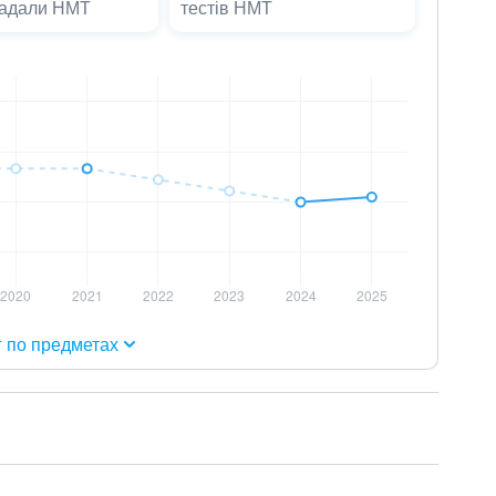
ладали НМТ
тестів НМТ
г по предметах