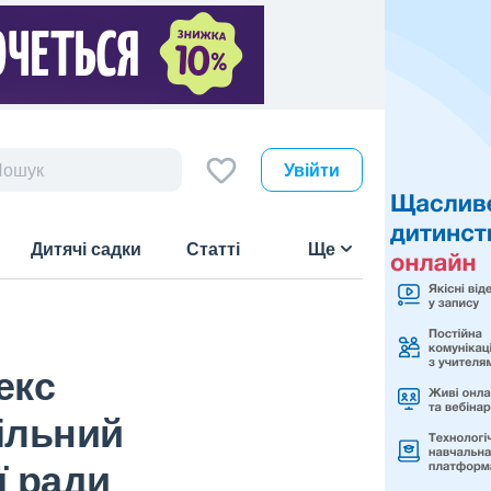
Увійти
Дитячі садки
Статті
Ще
екс
кільний
ї ради