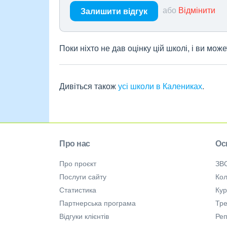
або
Відмінити
Залишити відгук
Поки ніхто не дав оцінку цій школі, і ви мо
Дивіться також
усі школи в Калениках
.
Про нас
Ос
Про проєкт
ЗВ
Послуги сайту
Кол
Статистика
Ку
Партнерська програма
Тре
Відгуки клієнтів
Ре