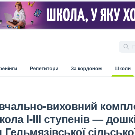
ренінги
Репетитори
За кордоном
Школи
(current)
авчально-виховний компл
ола I-III ступенів — дош
 Гельмязівської сільсько