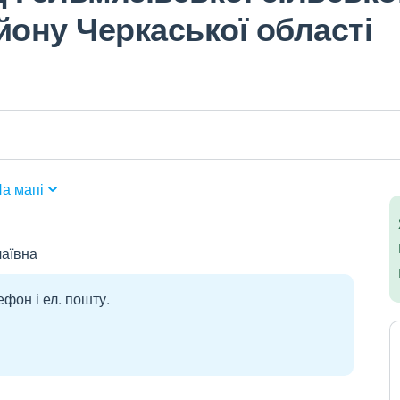
йону Черкаської області
а мапі
аївна
ефон і ел. пошту.