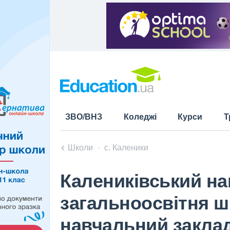
ЗВО/ВНЗ
Коледжі
Курси
Т
Школи
с. Каленики
Калениківський н
загальноосвітня шк
навчальний заклад