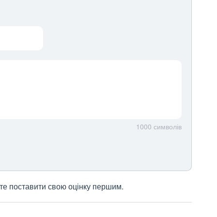
1000
символів
жете поставити свою оцінку першим.