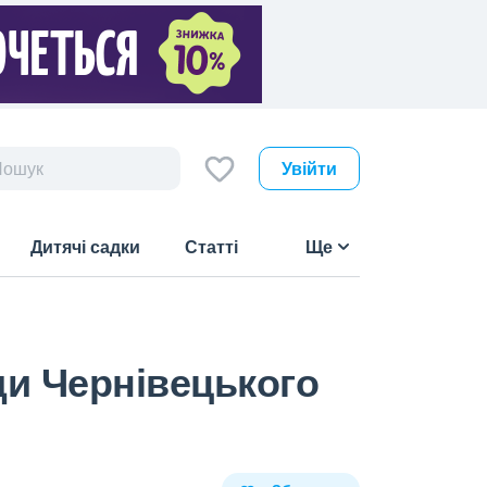
Увійти
Дитячі садки
Статті
Ще
ди Чернівецького