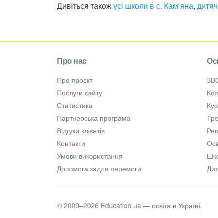
Дивіться також
усі школи в с. Кам’яна
,
дитяч
Про нас
Ос
Про проєкт
ЗВ
Послуги сайту
Кол
Статистика
Ку
Партнерська програма
Тре
Відгуки клієнтів
Ре
Контакти
Осв
Умови використання
Шк
Допомога задля перемоги
Дит
© 2009–2026 Education.ua — освіта в Україні.