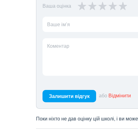
Ваша оцінка
Ваше ім’я
Коментар
або
Відмінити
Залишити відгук
Поки ніхто не дав оцінку цій школі, і ви мо