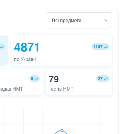
4871
1107
по Україні
79
6
27
ладав НМТ
тестів НМТ