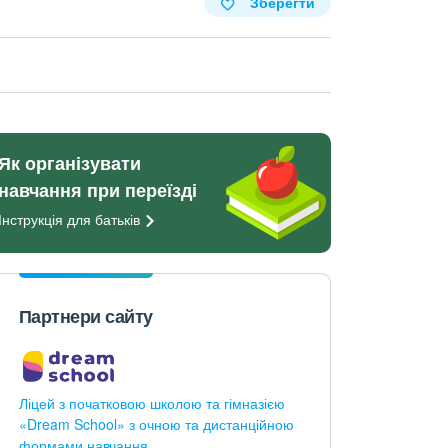
Зберегти
Як організувати
навчання при переїзді
Інструкція для
батьків
Партнери сайту
Ліцей з початковою школою та гімназією
«Dream School» з очною та дистанційною
формами навчання