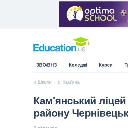
ЗВО/ВНЗ
Коледжі
Курси
Т
Школи
с. Кам’яна
Кам'янський ліцей
району Чернівецьк