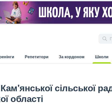
ренінги
Репетитори
За кордоном
Школи
(current)
 Кам'янської сільської ра
ої області