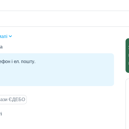
мапі
на
ефон і ел. пошту.
 бази ЄДЕБО
і