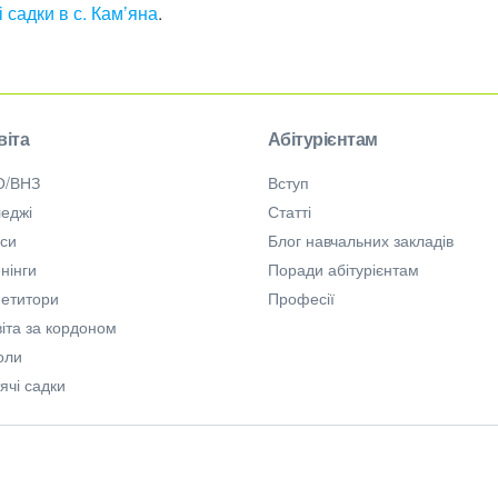
і садки в с. Кам’яна
.
віта
Абітурієнтам
О/ВНЗ
Вступ
еджі
Статті
рси
Блог навчальних закладів
нінги
Поради абітурієнтам
петитори
Професії
іта за кордоном
оли
ячі садки