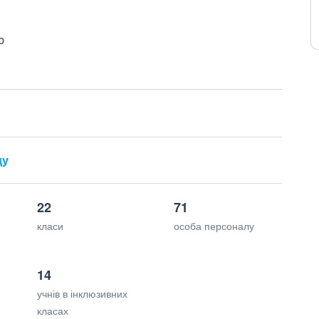
ю
ду
22
71
класи
особа персоналу
14
учнів в інклюзивних
класах