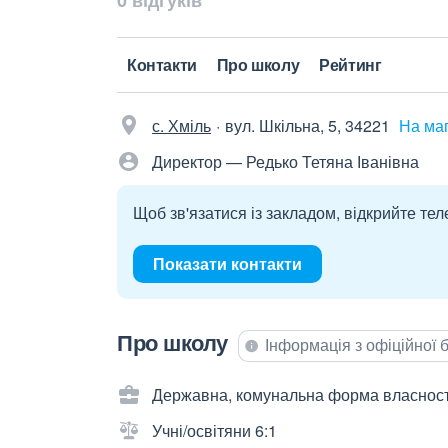
0 відгуків
Контакти
Про школу
Рейтинг
с. Хміль
вул. Шкільна, 5, 34221
На ма
Директор — Редько Тетяна Іванівна
Щоб зв'язатися із закладом, відкрийте тел
Показати контакти
Про школу
Інформація з офіційної
Державна, комунальна форма власност
Учні/освітяни 6:1