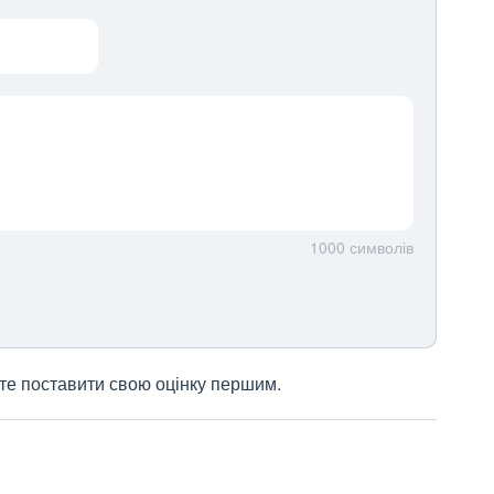
1000
символів
жете поставити свою оцінку першим.