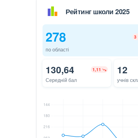
Рейтинг школи 2025
278
3
по області
130,64
12
1,11
Середній бал
учнів ск