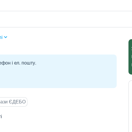
пі
ефон і ел. пошту.
 бази ЄДЕБО
і