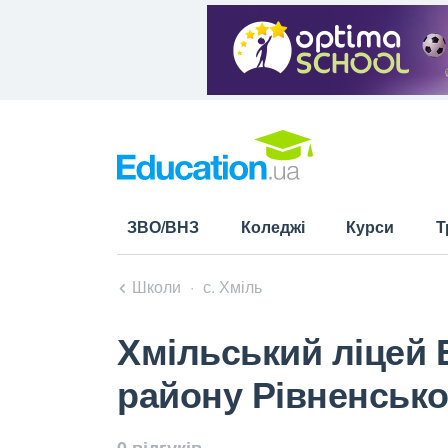
ЗВО/ВНЗ
Коледжі
Курси
Т
Школи
с. Хміль
Хмільський ліцей 
району Рівненсько