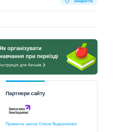
Зберегти
Як організувати
навчання при переїзді
Інструкція для
батьків
Партнери сайту
Приватна школа Олени Вєдєрнікової