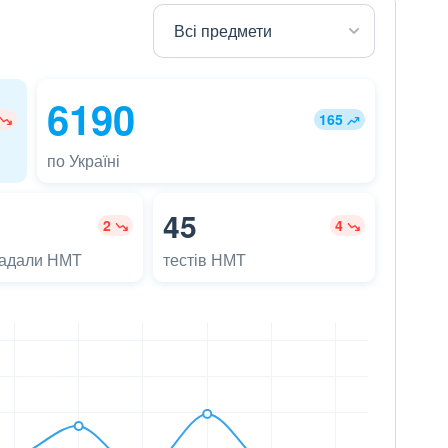
6190
165
по Україні
45
2
4
ладали НМТ
тестів НМТ