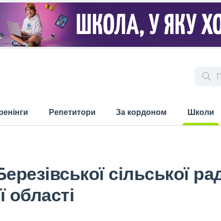
ренінги
Репетитори
За кордоном
Школи
(current)
Березівської сільської р
ї області