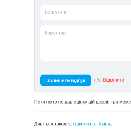
Ваше ім’я
Коментар
або
Відмінити
Залишити відгук
Поки ніхто не дав оцінку цій школі, і ви мо
Дивіться також
усі школи в с. Хміль
.