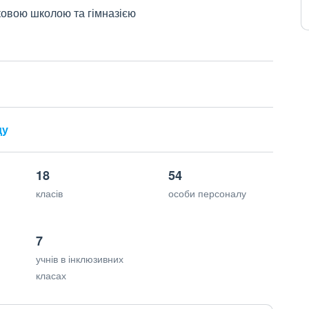
ковою школою та гімназією
ду
18
54
класів
особи персоналу
7
учнів в інклюзивних
класах