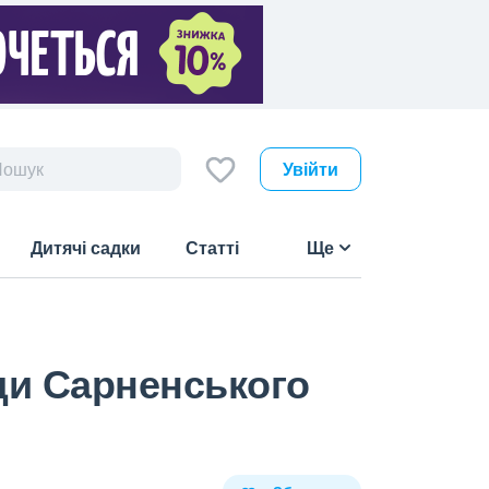
Увійти
Дитячі садки
Статті
Ще
ади Сарненського