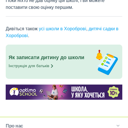
Поки ніхто не дав оцінку цій школі, і ви можете
поставити свою оцінку першим.
Дивіться також
усі школи в Хороброві
,
дитячі садки в
Хороброві
.
Як записати дитину до школи
Інструкція для
батьків
Про нас