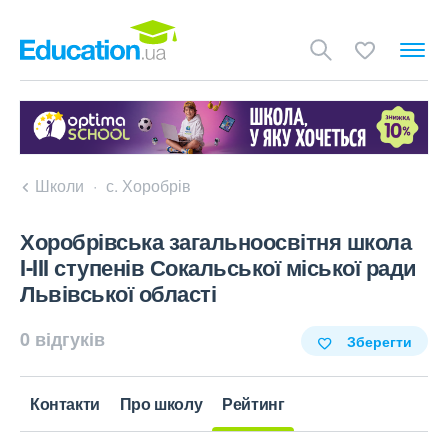
Школи
с. Хоробрів
Хоробрівська загальноосвітня школа
I-III ступенів Сокальської міської ради
Львівської області
0 відгуків
Зберегти
Контакти
Про школу
Рейтинг