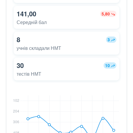
141,00
5,80
Середній бал
8
3
учнів складали НМТ
30
10
тестів НМТ