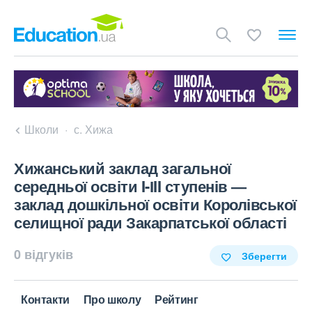
Школи
с. Хижа
Хижанський заклад загальної
середньої освіти I-ІII ступенів —
заклад дошкільної освіти Королівської
селищної ради Закарпатської області
0 відгуків
Зберегти
Контакти
Про школу
Рейтинг