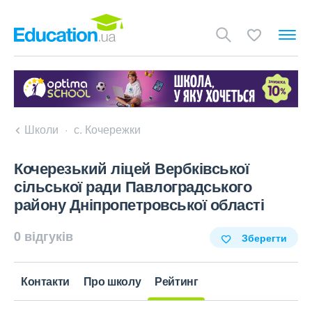
Школи
с. Кочережки
Кочерезький ліцей Вербківської
сільської ради Павлоградського
району Дніпропетровської області
0 відгуків
Зберегти
Контакти
Про школу
Рейтинг