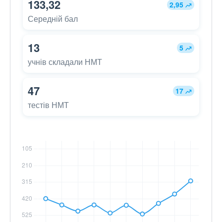
133,32
2,95
Середній бал
13
5
учнів складали НМТ
47
17
тестів НМТ