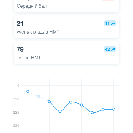
Середній бал
21
11
учень складав НМТ
79
42
тестів НМТ