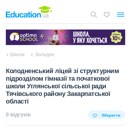
Школи
с. Колодне
Колодненський ліцей зі структурним
підрозділом гімназії та початкової
школи Углянської сільської ради
Тячівського району Закарпатської
області
0 відгуків
Зберегти