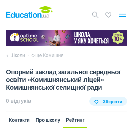
Школи
с-ще Комишня
Опорний заклад загальної середньої
освіти «Комишнянський ліцей»
Комишнянської селищної ради
0 відгуків
Зберегти
Контакти
Про школу
Рейтинг