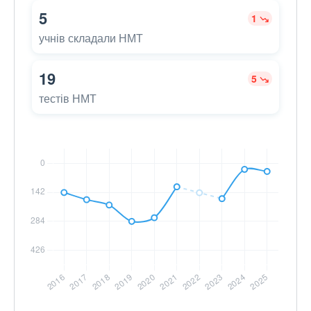
5
1
учнів складали НМТ
19
5
тестів НМТ