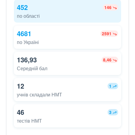
452
146
по області
4681
2591
по Україні
136,93
8,46
Середній бал
12
1
учнів складали НМТ
46
3
тестів НМТ