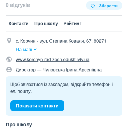
0 відгуків
Зберегти
Контакти
Про школу
Рейтинг
с. Корчин
вул. Степана Коваля, 67, 80271
На мапі
www.korchyn-rad-zosh.edukit.lviv.ua
Директор — Чуловська Ірина Арсеніївна
Щоб зв'язатися із закладом, відкрийте телефон і
ел. пошту.
Показати контакти
Про школу