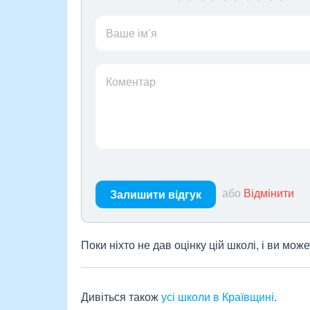
Ваше ім’я
Коментар
або
Відмінити
Залишити відгук
Поки ніхто не дав оцінку цій школі, і ви мо
Дивіться також
усі школи в Краївщині
.