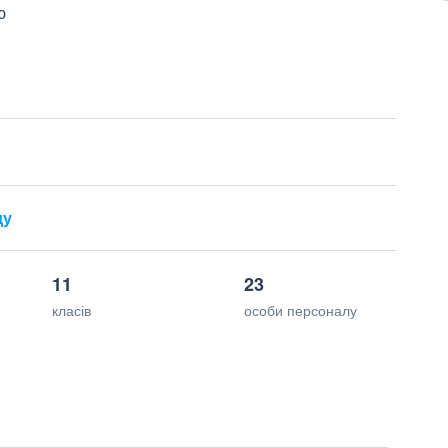
ю
ду
11
23
класів
особи персоналу