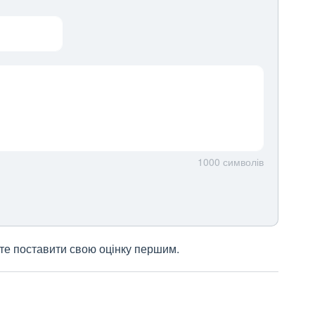
1000
символів
жете поставити свою оцінку першим.