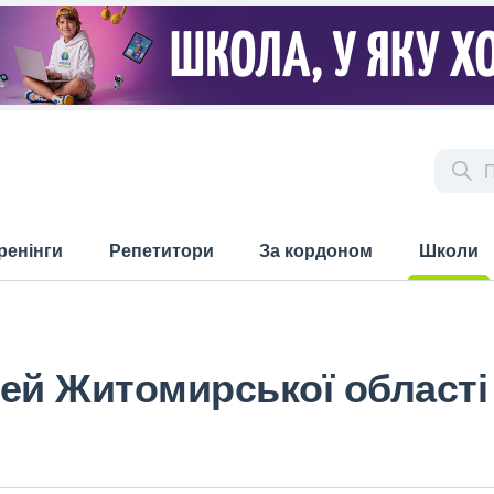
ренінги
Репетитори
За кордоном
Школи
(current)
ей Житомирської області