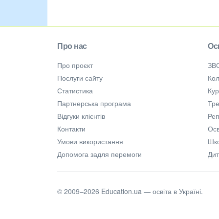
Про нас
Ос
Про проєкт
ЗВ
Послуги сайту
Кол
Статистика
Ку
Партнерська програма
Тре
Відгуки клієнтів
Ре
Контакти
Осв
Умови використання
Шк
Допомога задля перемоги
Дит
© 2009–2026 Education.ua — освіта в Україні.