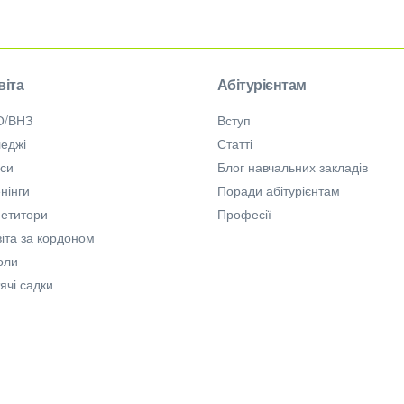
віта
Абітурієнтам
О/ВНЗ
Вступ
еджі
Статті
рси
Блог навчальних закладів
нінги
Поради абітурієнтам
петитори
Професії
іта за кордоном
оли
ячі садки