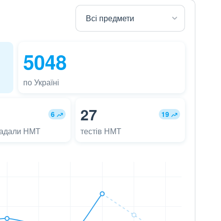
5048
по Україні
27
6
19
ладали НМТ
тестів НМТ