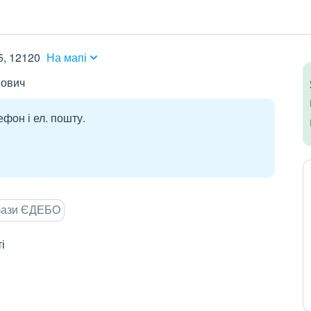
5, 12120
На мапі
йович
ефон і ел. пошту.
 бази ЄДЕБО
і