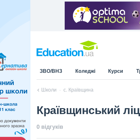
ЗВО/ВНЗ
Коледжі
Курси
Т
Школи
с. Краївщина
Краївщинський ліц
0 відгуків