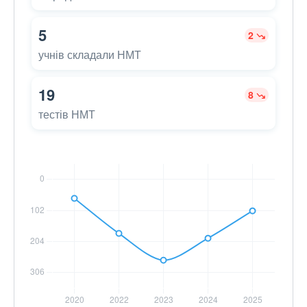
5
2
учнів складали НМТ
19
8
тестів НМТ