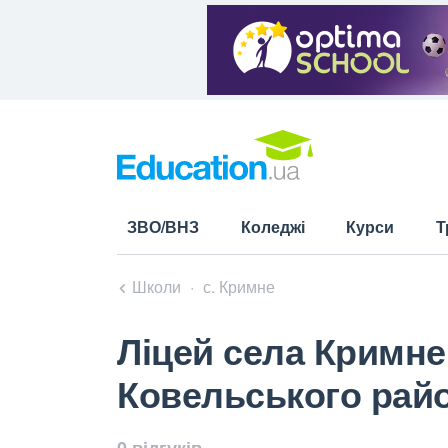
ЗВО/ВНЗ
Коледжі
Курси
Т
Школи
с. Кримне
Ліцей села Кримне
Ковельського райо