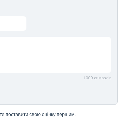
1000
символів
жете поставити свою оцінку першим.