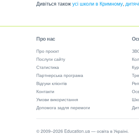
Дивіться також
усі школи в Кримному
,
дитяч
Про нас
Ос
Про проєкт
ЗВ
Послуги сайту
Кол
Статистика
Ку
Партнерська програма
Тре
Відгуки клієнтів
Ре
Контакти
Осв
Умови використання
Шк
Допомога задля перемоги
Дит
© 2009–2026 Education.ua — освіта в Україні.