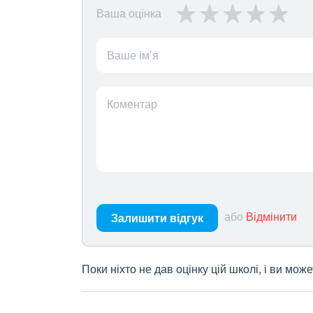
Ваша оцінка
Ваше ім’я
Коментар
або
Відмінити
Залишити відгук
Поки ніхто не дав оцінку цій школі, і ви мо