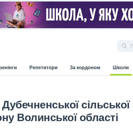
ренінги
Репетитори
За кордоном
Школи
(current)
 Дубечненської сільської
ну Волинської області