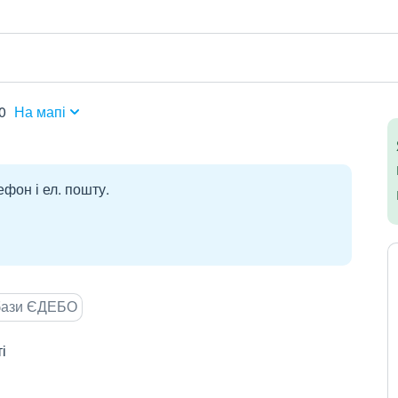
0
На мапі
ефон і ел. пошту.
 бази ЄДЕБО
і