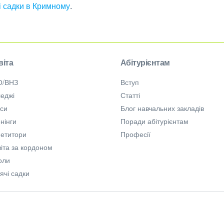
і садки в Кримному
.
віта
Абітурієнтам
О/ВНЗ
Вступ
еджі
Статті
рси
Блог навчальних закладів
нінги
Поради абітурієнтам
петитори
Професії
іта за кордоном
оли
ячі садки