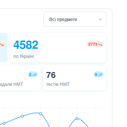
4582
2773
по Україні
76
2
9
ладали НМТ
тестів НМТ