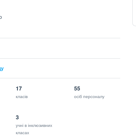
ю
ду
17
55
класів
осіб персоналу
3
учні в інклюзивних
класах