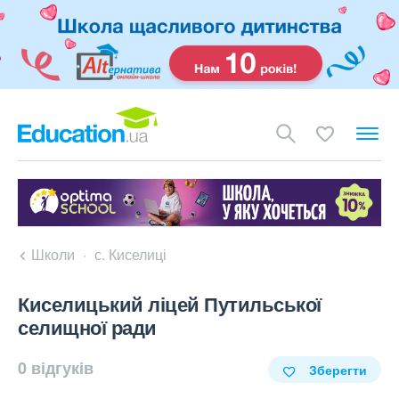
Школи
с. Киселиці
Киселицький ліцей Путильської
селищної ради
0 відгуків
Зберегти