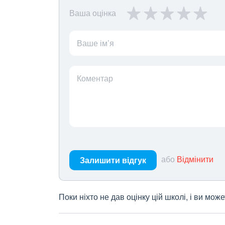
Ваша оцінка
Ваше ім’я
Коментар
або
Відмінити
Залишити відгук
Поки ніхто не дав оцінку цій школі, і ви мо