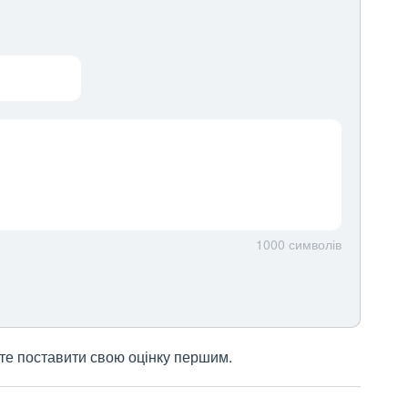
1000
символів
жете поставити свою оцінку першим.