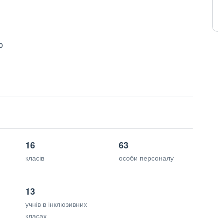
ю
16
63
класів
особи персоналу
13
учнів в інклюзивних
класах