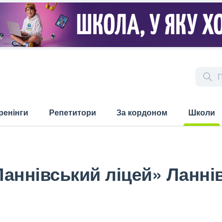
ренінги
Репетитори
За кордоном
Школи
(current)
аннівський ліцей» Ланнів