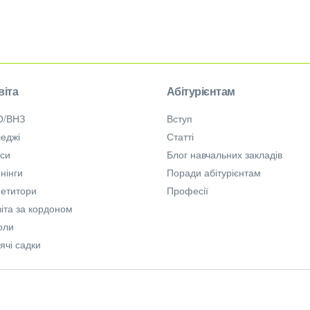
віта
Абітурієнтам
О/ВНЗ
Вступ
еджі
Статті
рси
Блог навчальних закладів
нінги
Поради абітурієнтам
петитори
Професії
іта за кордоном
оли
ячі садки