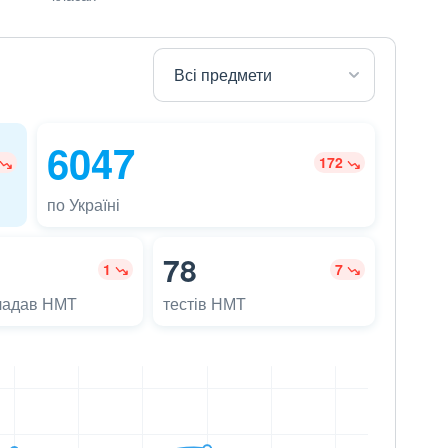
6047
172
по Україні
78
1
7
ладав НМТ
тестів НМТ