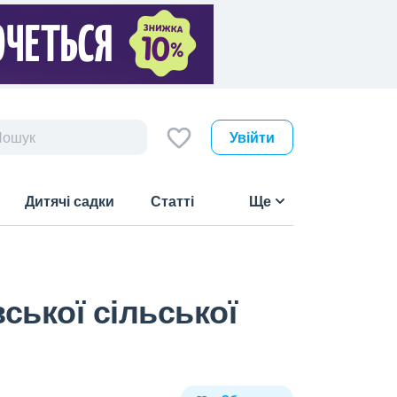
Увійти
Дитячі садки
Статті
Ще
ської сільської