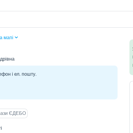
а мапі
дрівна
ефон і ел. пошту.
 бази ЄДЕБО
і