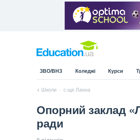
ЗВО/ВНЗ
Коледжі
Курси
Т
Школи
с-ще Ланна
Опорний заклад «Л
ради