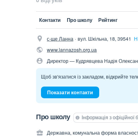
0 відгуків
Контакти
Про школу
Рейтинг
с-ще Ланна
вул. Шкільна, 18, 39541
Н
www.lannazosh.org.ua
Директор — Кудрявцева Надія Олексан
Щоб зв'язатися із закладом, відкрийте тел
Показати контакти
Про школу
Інформація з офіційної
Державна, комунальна форма власност