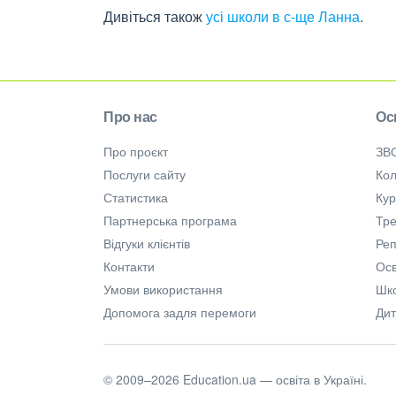
Дивіться також
усі школи в с-ще Ланна
.
Про нас
Ос
Про проєкт
ЗВ
Послуги сайту
Кол
Статистика
Ку
Партнерська програма
Тре
Відгуки клієнтів
Ре
Контакти
Осв
Умови використання
Шк
Допомога задля перемоги
Дит
© 2009–2026 Education.ua — освіта в Україні.