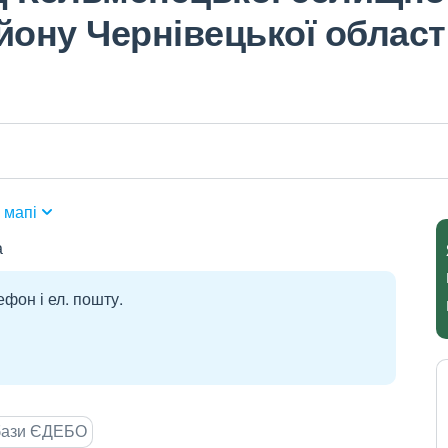
йону Чернівецької област
 мапі
а
ефон і ел. пошту.
 бази ЄДЕБО