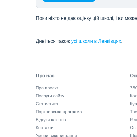
Поки ніхто не дав оцінку цій школі, і ви мо
Дивіться також
усі школи в Ленківцях
.
Про нас
Ос
Про проєкт
ЗВ
Послуги сайту
Кол
Статистика
Ку
Партнерська програма
Тре
Відгуки клієнтів
Ре
Контакти
Осв
Умови використання
Шк