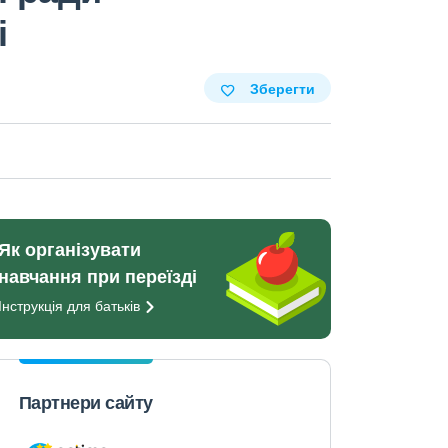
і
Зберегти
Як організувати
навчання при переїзді
Інструкція для
батьків
Партнери сайту