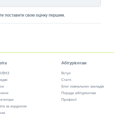
жете поставити свою оцінку першим.
віта
Абітурієнтам
О/ВНЗ
Вступ
еджі
Статті
рси
Блог навчальних закладів
нінги
Поради абітурієнтам
петитори
Професії
іта за кордоном
оли