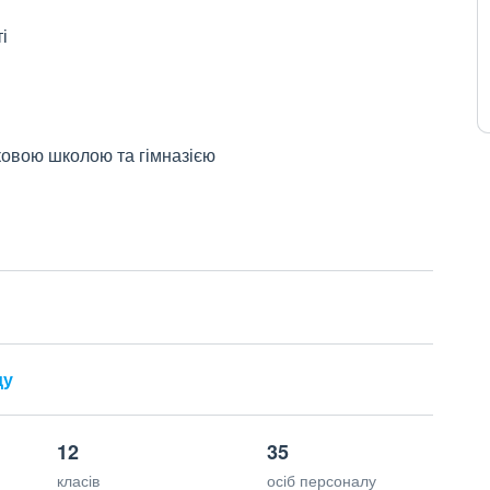
і
ковою школою та гімназією
ду
12
35
класів
осіб персоналу