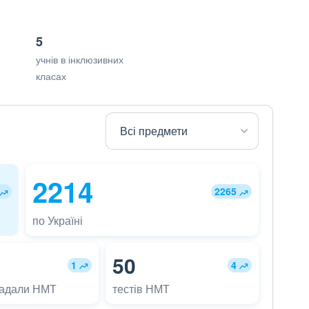
5
учнів в інклюзивних
класах
2214
2265
по Україні
50
1
4
ладали НМТ
тестів НМТ