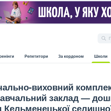
ренінги
Репетитори
За кордоном
Школи
(current)
чально-виховний компле
навчальний заклад — дош
д Кельменецької селищно