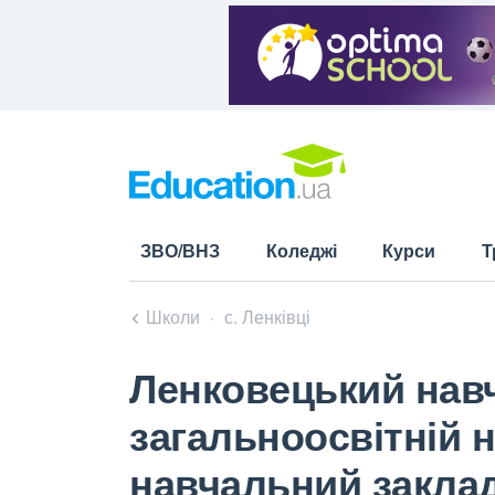
ЗВО/ВНЗ
Коледжі
Курси
Т
Школи
с. Ленківці
Ленковецький нав
загальноосвітній 
навчальний закла