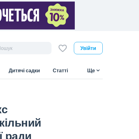
Увійти
Дитячі садки
Статті
Ще
кс
кільний
ї ради