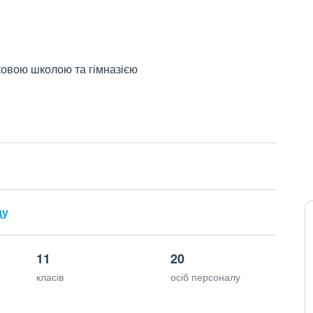
ковою школою та гімназією
ду
11
20
класів
осіб персоналу