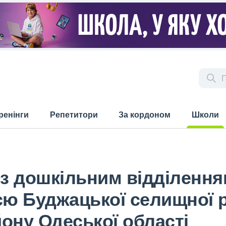
ренінги
Репетитори
За кордоном
Школи
(current)
 з дошкільним відділенн
єю Буджацької селищної 
ону Одеської області