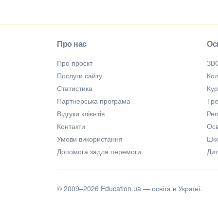
Про нас
Ос
Про проєкт
ЗВ
Послуги сайту
Кол
Статистика
Ку
Партнерська програма
Тре
Відгуки клієнтів
Ре
Контакти
Осв
Умови використання
Шк
Допомога задля перемоги
Дит
© 2009–2026 Education.ua — освіта в Україні.