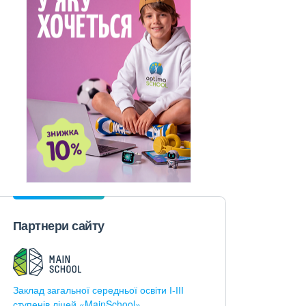
Партнери сайту
Заклад загальної середньої освіти І-ІІІ
ступенів ліцей «MainSchool»