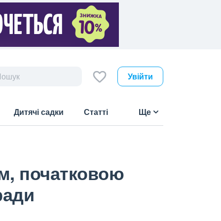
Увійти
Дитячі садки
Статті
Ще
ям, початковою
ради