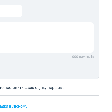
1000
символів
жете поставити свою оцінку першим.
садки в Лісному
.