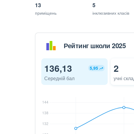
13
5
приміщень
інклюзивних класів
Рейтинг школи 2025
136,13
2
5,95
Середній бал
учні скл