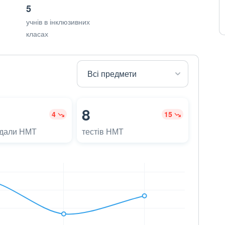
5
учнів в інклюзивних
класах
8
4
15
адали НМТ
тестів НМТ