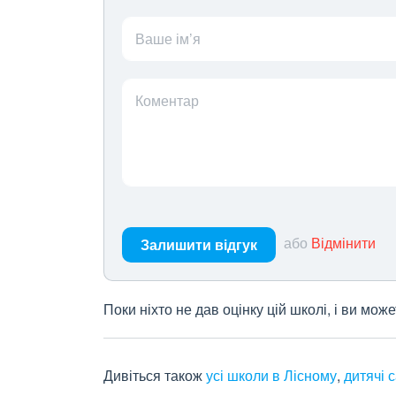
Ваше ім’я
Коментар
або
Відмінити
Залишити відгук
Поки ніхто не дав оцінку цій школі, і ви мо
Дивіться також
усі школи в Лісному
,
дитячі 