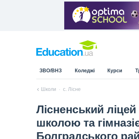
ЗВО/ВНЗ
Коледжі
Курси
Т
Школи
с. Лісне
Лісненський ліцей
школою та гімназі
Болградського рай