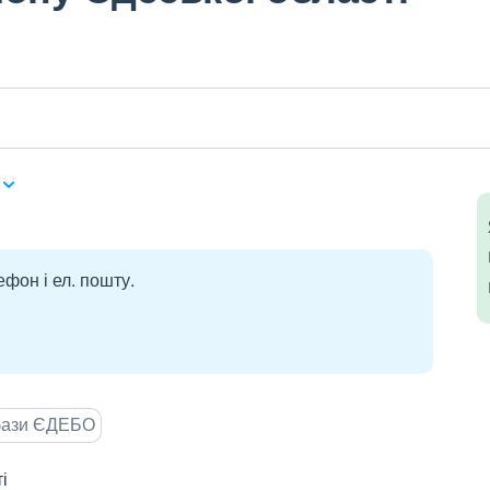
ефон і ел. пошту.
 бази ЄДЕБО
і