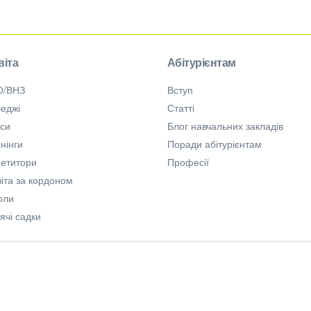
віта
Абітурієнтам
О/ВНЗ
Вступ
еджі
Статті
рси
Блог навчальних закладів
нінги
Поради абітурієнтам
петитори
Професії
іта за кордоном
оли
ячі садки